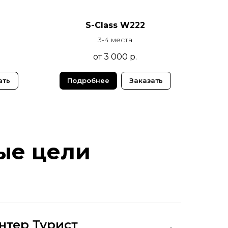
S-Class W222
3-4 места
от 3 000
р.
ать
Подробнее
Заказать
ые цели
нтер Турист