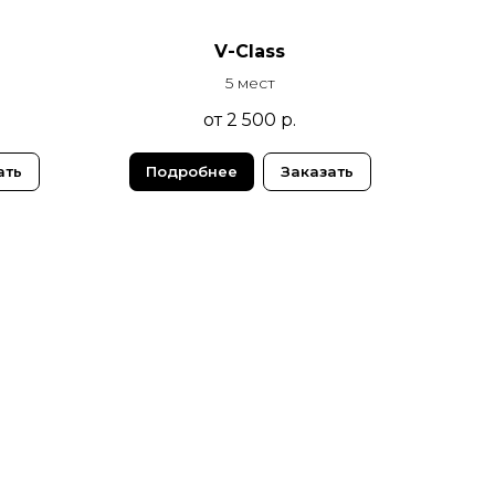
V-Class
5 мест
от 2 500
р.
ать
Подробнее
Заказать