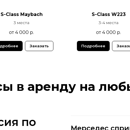
S-Class Maybach
S-Class W223
3 места
3-4 места
от 4 000
р.
от 4 000
р.
дробнее
Заказать
Подробнее
Заказ
сы в аренду на люб
сия по
Мерседес спри