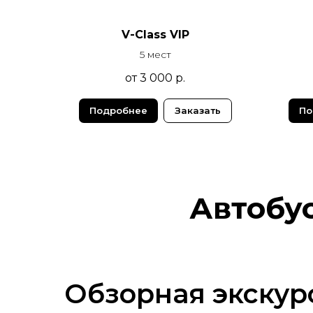
V-Class VIP
5 мест
от 3 000
р.
Подробнее
Заказать
По
Автобу
Обзорная экскур