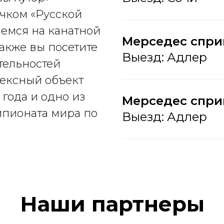
очком «Русской
емся на канатной
Мерседес спри
акже вы посетите
Выезд: Адлер
тельностей
лексный объект
года и одно из
Мерседес сприн
мпионата мира по
Выезд: Адлер
Наши партнеры