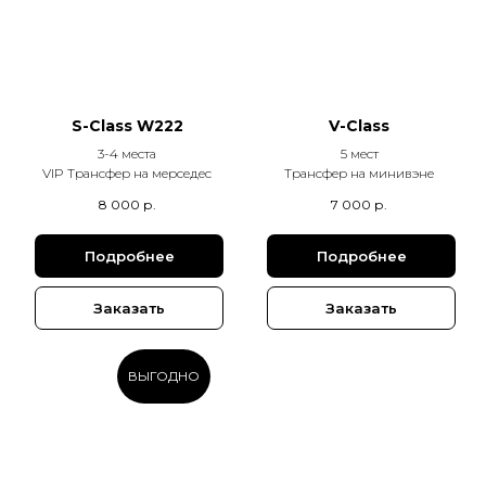
S-Class W222
V-Class
3-4 места
5 мест
VIP Трансфер на мерседес
Трансфер на минивэне
8 000
р.
7 000
р.
Подробнее
Подробнее
Заказать
Заказать
ВЫГОДНО