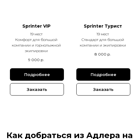
Sprinter VIP
Sprinter Турист
19 мест
19 мест
Комфорт для большой
Стандарт для большой
компании и горнолыжной
компании и экипировки
экипировки
8 000
р.
9 000
р.
Подробнее
Подробнее
Заказать
Заказать
Как добраться из Адлера на