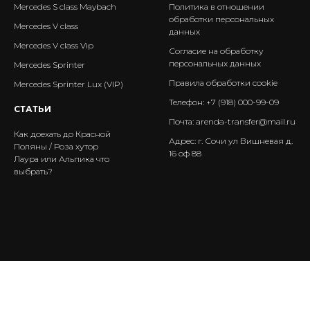
Mercedes S class Maybach
Политика в отношении
обработки персональных
Mercedes V class
данных
Mercedes V class Vip
Согласие на обработку
персональных данных
Mercedes Sprinter
Правила обработки cookie
Mercedes Sprinter Lux (VIP)
Телефон:
+7 (918) 000-99-09
СТАТЬИ
Почта:
arenda-transfer@mail.ru
Как доехать до Красной
Адрес: г. Сочи ул Вишневая д.
Поляны / Роза хутор
16 оф 88
Лаура или Альпика что
выбрать?