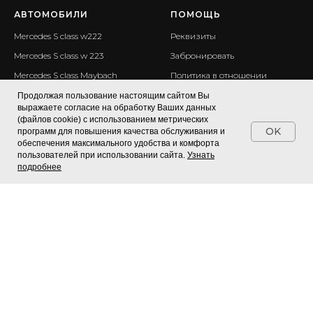
АВТОМОБИЛИ
ПОМОЩЬ
Mercedes S class w222
Реквизиты
Mercedes S class w 223
Забронировать
Mercedes S class Maybach
Политика в отношении
обработки персональных
Mercedes V class
Продолжая пользование настоящим сайтом Вы
данных
выражаете согласие на обработку Ваших данных
Mercedes V class Vip
Согласие на обработку
(файлов cookie) с использованием метрических
OK
программ для повышения качества обслуживания и
персональных данных
Mercedes Sprinter
обеспечения максимального удобства и комфорта
Правила обработки cookie
Mercedes Sprinter Lux (VIP)
пользователей при использовании сайта.
Узнать
подробнее
Телефон:
+7 (918) 000-99-09
СТАТЬИ
Почта:
arenda-transfer@mail.ru
Как доехать до Красной
Адрес: г. Сочи ул Вишневая д.
Поляны / Роза хутор
16 оф 88
Лаура или Альпика что
выбрать?